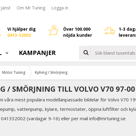
jänst
Om Mr Tuning
Logga in
Vi hjälper dig
Över 100.000
1-3 dag
0413-32002
nöjda kunder
leveran
L
KAMPANJER
Motor Tuning
Kylning / Smörjning
G / SMÖRJNING TILL VOLVO V70 97-00
ni våra mest populära modellanpassade bildelar för Volvo V70 199
ljepump, vattenpump, kylare, termostater, öppna luftfilter och kyl
å 041332002 (vardagar 9-16) eller per mail info@mrtuning.se