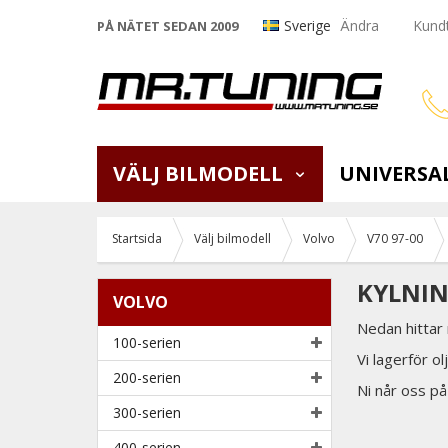
Sverige
Ändra
Kundt
PÅ NÄTET SEDAN 2009
VÄLJ BILMODELL
UNIVERSA
Startsida
Välj bilmodell
Volvo
V70 97-00
KYLNIN
VOLVO
Nedan hittar 
100-serien
Vi lagerför o
200-serien
Ni når oss p
300-serien
400-serien