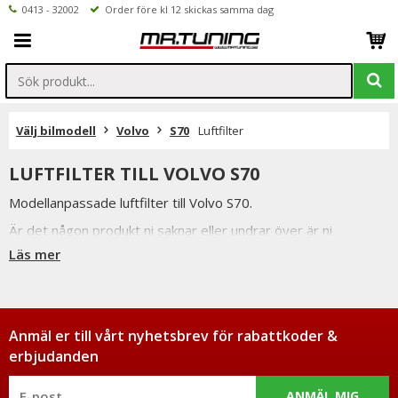
0413 - 32002
Order före kl 12 skickas samma dag
Välj bilmodell
Volvo
S70
Luftfilter
LUFTFILTER TILL VOLVO S70
Modellanpassade luftfilter till Volvo S70.
Är det någon produkt ni saknar eller undrar över är ni
välkomna att kontakta oss per mail eller telefon.
Läs mer
Inne på produktsidan hittar ni ett formulär för att enkelt ställa
en fråga.
Anmäl er till vårt nyhetsbrev för rabattkoder &
erbjudanden
ANMÄL MIG