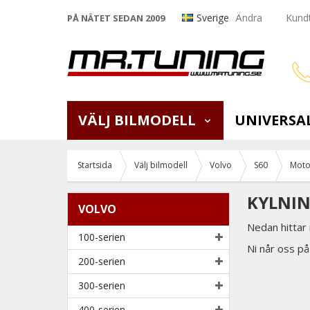
Sverige
Ändra
Kundt
PÅ NÄTET SEDAN 2009
VÄLJ BILMODELL
UNIVERSA
Startsida
Välj bilmodell
Volvo
S60
Moto
KYLNIN
VOLVO
Nedan hittar 
100-serien
Ni når oss p
200-serien
300-serien
400-serien