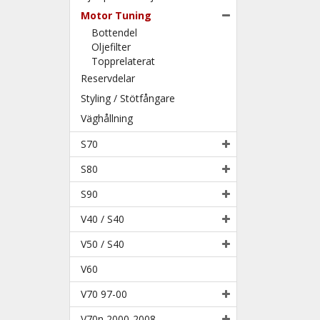
Motor Tuning
Bottendel
Oljefilter
Topprelaterat
Reservdelar
Styling / Stötfångare
Väghållning
S70
S80
S90
V40 / S40
V50 / S40
V60
V70 97-00
V70n 2000-2008