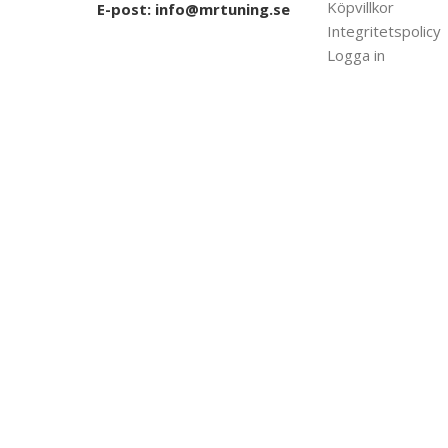
Köpvillkor
E-post:
info@mrtuning.se
Integritetspolicy
Logga in