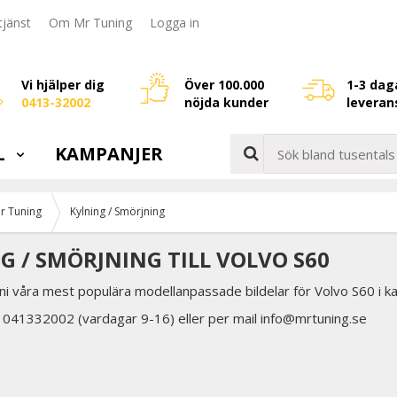
jänst
Om Mr Tuning
Logga in
Vi hjälper dig
Över 100.000
1-3 dag
0413-32002
nöjda kunder
leveran
L
KAMPANJER
r Tuning
Kylning / Smörjning
G / SMÖRJNING TILL VOLVO S60
ni våra mest populära modellanpassade bildelar för Volvo S60 i ka
å 041332002 (vardagar 9-16) eller per mail info@mrtuning.se