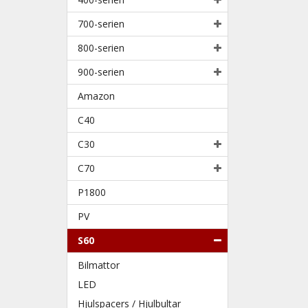
700-serien
800-serien
900-serien
Amazon
C40
C30
C70
P1800
PV
S60
Bilmattor
LED
Hjulspacers / Hjulbultar