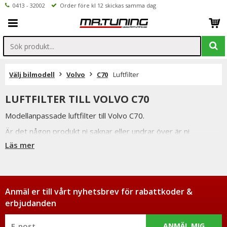
0413 - 32002
Order före kl 12 skickas samma dag
Välj bilmodell
Volvo
C70
Luftfilter
LUFTFILTER TILL VOLVO C70
Modellanpassade luftfilter till Volvo C70.
Är det någon produkt ni saknar eller undrar över är ni
välkomna att kontakta oss per mail eller telefon.
Läs mer
Inne på produktsidan hittar ni ett formulär för att enkelt ställa
en fråga.
Anmäl er till vårt nyhetsbrev för rabattkoder &
erbjudanden
ANMÄL MIG