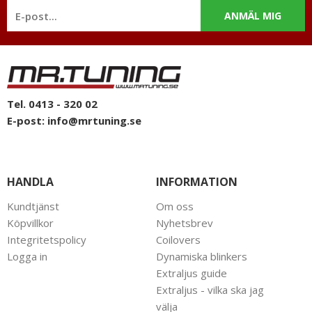
utan godkännande.
ANMÄL MIG
Tel. 0413 - 320 02
E-post:
info@mrtuning.se
HANDLA
INFORMATION
Kundtjänst
Om oss
Köpvillkor
Nyhetsbrev
Integritetspolicy
Coilovers
Logga in
Dynamiska blinkers
Extraljus guide
Extraljus - vilka ska jag
välja