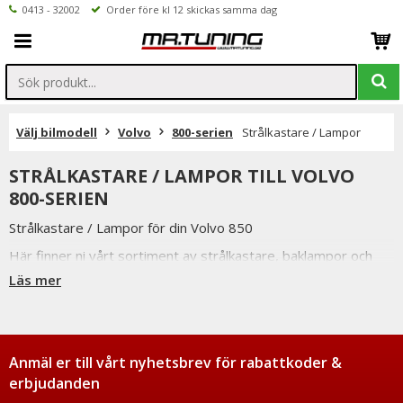
0413 - 32002
Order före kl 12 skickas samma dag
Välj bilmodell
Volvo
800-serien
Strålkastare / Lampor
STRÅLKASTARE / LAMPOR TILL VOLVO
800-SERIEN
Strålkastare / Lampor för din Volvo 850
Här finner ni vårt sortiment av strålkastare, baklampor och
skärmblinkers.
Läs mer
Vi har valt att endast sälja strålkastare och baklampor från
pålitliga leverantörer som kan gå i god för bra passform och
ljusbild.
Dessa strålkastare / baklampor är e-märkta vilket betyder att
Anmäl er till vårt nyhetsbrev för rabattkoder &
de är godkända för svensk trafik.
erbjudanden
Ej att jämföras med billigare modeller med dålig passform och