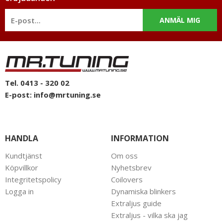
Ej att jämföras med billigare modeller med dålig passform och
utan godkännande.
ANMÄL MIG
Tel. 0413 - 320 02
E-post:
info@mrtuning.se
HANDLA
INFORMATION
Kundtjänst
Om oss
Köpvillkor
Nyhetsbrev
Integritetspolicy
Coilovers
Logga in
Dynamiska blinkers
Extraljus guide
Extraljus - vilka ska jag