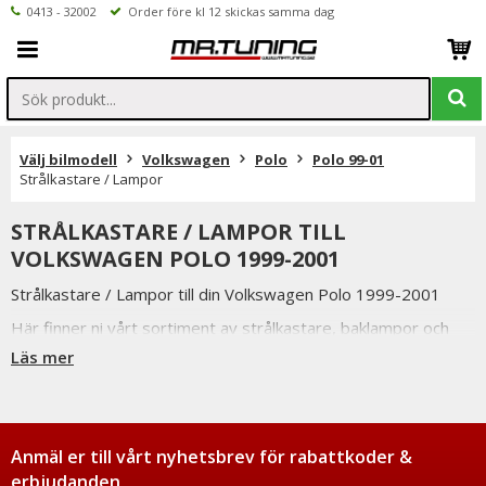
0413 - 32002
Order före kl 12 skickas samma dag
Välj bilmodell
Volkswagen
Polo
Polo 99-01
Strålkastare / Lampor
STRÅLKASTARE / LAMPOR TILL
VOLKSWAGEN POLO 1999-2001
Strålkastare / Lampor till din Volkswagen Polo 1999-2001
Här finner ni vårt sortiment av strålkastare, baklampor och
skärmblinkers.
Läs mer
Vi har valt att endast sälja strålkastare och baklampor från
pålitliga leverantörer som kan gå i god för bra passform och
ljusbild.
Dessa strålkastare / baklampor är e-märkta vilket betyder att
Anmäl er till vårt nyhetsbrev för rabattkoder &
de är godkända för svensk trafik.
erbjudanden