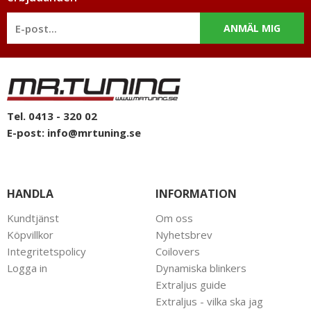
mail: info@mrtuning.se
ANMÄL MIG
Tel. 0413 - 320 02
E-post:
info@mrtuning.se
HANDLA
INFORMATION
Kundtjänst
Om oss
Köpvillkor
Nyhetsbrev
Integritetspolicy
Coilovers
Logga in
Dynamiska blinkers
Extraljus guide
Extraljus - vilka ska jag