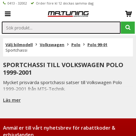
0413 - 32002
Order före kl 12 skickas samma dag
Välj bilmodell
Volkswagen
Polo
Polo 99-01
Sportchassi
SPORTCHASSI TILL VOLKSWAGEN POLO
1999-2001
Mycket prisvärda sportchassi satser till Volkswagen Polo
1999-2001 från MTS-Technik.
I satserna ingår sänkningsfjädrar samt sportstötdämpare
Läs mer
Du har alltid 14 dagars returrätt och om du har några frågor
får du gärna kontakta oss då vi själva har ett brinnande
intresse för bilstyling & biltuning och svarar gladeligen på era
funderingar. På vardagar mellan 09 - 16 kan ni nå oss via
Anmäl er till vårt nyhetsbrev för rabattkoder &
telefon: 0413-32002. Ni når oss även via
erbjudanden