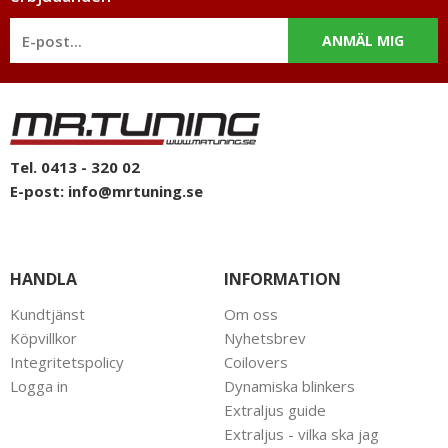
intresse för bilstyling & biltuning och svarar gladeligen på era
funderingar. På vardagar mellan 09 - 16 kan ni nå oss via
ANMÄL MIG
telefon: 0413-32002. Ni når oss även via
mail: info@mrtuning.se
Tel. 0413 - 320 02
E-post:
info@mrtuning.se
HANDLA
INFORMATION
Kundtjänst
Om oss
Köpvillkor
Nyhetsbrev
Integritetspolicy
Coilovers
Logga in
Dynamiska blinkers
Extraljus guide
Extraljus - vilka ska jag