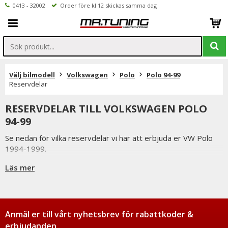
0413 - 32002
Order före kl 12 skickas samma dag
Välj bilmodell
Volkswagen
Polo
Polo 94-99
Reservdelar
RESERVDELAR TILL VOLKSWAGEN POLO
94-99
Se nedan för vilka reservdelar vi har att erbjuda er VW Polo
1994-1999.
Beställer du före klockan 12 skickas ordern samma dag
Läs mer
förutsatta att varan finns i lager.
Vi på Mr Tuning har själva ett stort intresse för bilstyling &
biltuning, därför vet vi att de reservdelar vi erbjuder håller
måttet.
Du har alltid 14 dagars returrätt och om du har några frågor
Anmäl er till vårt nyhetsbrev för rabattkoder &
får du gärna kontakta oss då vi själva har ett brinnande
erbjudanden