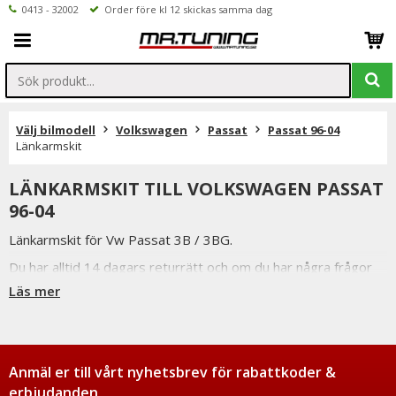
0413 - 32002
Order före kl 12 skickas samma dag
Välj bilmodell
Volkswagen
Passat
Passat 96-04
Länkarmskit
LÄNKARMSKIT TILL VOLKSWAGEN PASSAT
96-04
Länkarmskit för Vw Passat 3B / 3BG.
Du har alltid 14 dagars returrätt och om du har några frågor
får du gärna kontakta oss då vi själva har ett brinnande
Läs mer
intresse för bilstyling & biltuning och svarar gladeligen på era
funderingar. På vardagar mellan 09 - 16 kan ni nå oss via
telefon: 0413-32002. Ni når oss även via
mail: info@mrtuning.se<
Anmäl er till vårt nyhetsbrev för rabattkoder &
erbjudanden