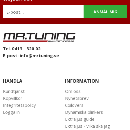
ANMÄL MIG
Tel. 0413 - 320 02
E-post:
info@mrtuning.se
HANDLA
INFORMATION
Kundtjänst
Om oss
Köpvillkor
Nyhetsbrev
Integritetspolicy
Coilovers
Logga in
Dynamiska blinkers
Extraljus guide
Extraljus - vilka ska jag