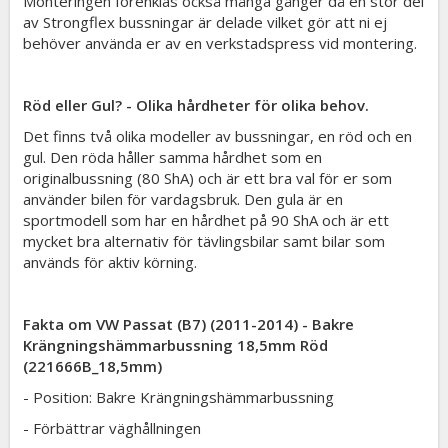
Monteringen förenklas också många gånger då en stor del
av Strongflex bussningar är delade vilket gör att ni ej
behöver använda er av en verkstadspress vid montering.
Röd eller Gul? - Olika hårdheter för olika behov.
Det finns två olika modeller av bussningar, en röd och en
gul. Den röda håller samma hårdhet som en
originalbussning (80 ShA) och är ett bra val för er som
använder bilen för vardagsbruk. Den gula är en
sportmodell som har en hårdhet på 90 ShA och är ett
mycket bra alternativ för tävlingsbilar samt bilar som
används för aktiv körning.
Fakta om VW Passat (B7) (2011-2014) - Bakre
Krängningshämmarbussning 18,5mm Röd
(221666B_18,5mm)
- Position: Bakre Krängningshämmarbussning
- Förbättrar väghållningen