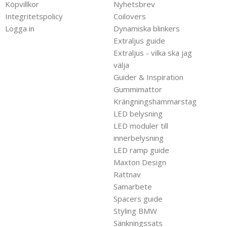
Köpvillkor
Nyhetsbrev
Integritetspolicy
Coilovers
Logga in
Dynamiska blinkers
Extraljus guide
Extraljus - vilka ska jag
välja
Guider & Inspiration
Gummimattor
Krängningshämmarstag
LED belysning
LED moduler till
innerbelysning
LED ramp guide
Maxton Design
Rattnav
Samarbete
Spacers guide
Styling BMW
Sänkningssats