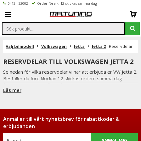
0413 - 32002
Order före kl 12 skickas samma dag
Välj bilmodell
Volkswagen
Jetta
Jetta 2
Reservdelar
RESERVDELAR TILL VOLKSWAGEN JETTA 2
Se nedan för vilka reservdelar vi har att erbjuda er VW Jetta 2.
Beställer du före klockan 12 skickas ordern samma dag
förutsatta att varan finns i lager.
Läs mer
Vi på Mr Tuning har själva ett stort intresse för bilstyling &
biltuning, därför vet vi att de reservdelar vi erbjuder håller
måttet.
Du har alltid 14 dagars returrätt och om du har några frågor
får du gärna kontakta oss då vi själva har ett brinnande
Anmäl er till vårt nyhetsbrev för rabattkoder &
intresse för bilstyling & biltuning och svarar gladeligen på era
erbjudanden
funderingar. På vardagar mellan 09 - 16 kan ni nå oss via
telefon: 0413-32002. Ni når oss även via
ANMÄL MIG