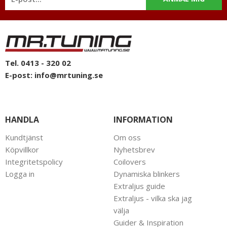
mail: info@mrtuning.se
Tel. 0413 - 320 02
E-post:
info@mrtuning.se
HANDLA
INFORMATION
Kundtjänst
Om oss
Köpvillkor
Nyhetsbrev
Integritetspolicy
Coilovers
Logga in
Dynamiska blinkers
Extraljus guide
Extraljus - vilka ska jag
välja
Guider & Inspiration