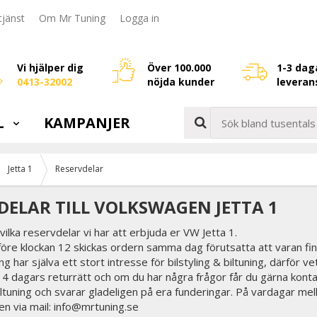
jänst
Om Mr Tuning
Logga in
Vi hjälper dig
Över 100.000
1-3 dag
0413-32002
nöjda kunder
leveran
L
KAMPANJER
Jetta 1
Reservdelar
DELAR TILL VOLKSWAGEN JETTA 1
vilka reservdelar vi har att erbjuda er VW Jetta 1.
före klockan 12 skickas ordern samma dag förutsatta att varan fin
g har själva ett stort intresse för bilstyling & biltuning, därför ve
 14 dagars returrätt och om du har några frågor får du gärna konta
biltuning och svarar gladeligen på era funderingar. På vardagar mel
en via mail: info@mrtuning.se