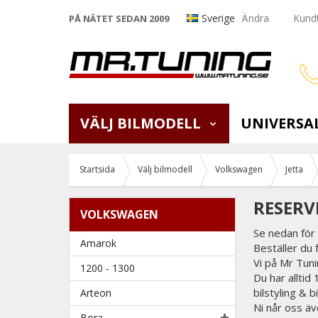
Sverige
Ändra
Kundt
PÅ NÄTET SEDAN 2009
VÄLJ BILMODELL
UNIVERSA
Startsida
Välj bilmodell
Volkswagen
Jetta
RESERV
VOLKSWAGEN
Se nedan för 
Amarok
Beställer du 
Vi på Mr Tunin
1200 - 1300
Du har alltid
bilstyling & 
Arteon
Ni når oss äv
Bora