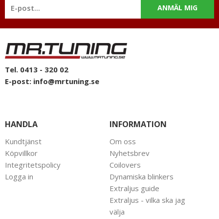
ANMÄL MIG
Tel. 0413 - 320 02
E-post:
info@mrtuning.se
HANDLA
INFORMATION
Kundtjänst
Om oss
Köpvillkor
Nyhetsbrev
Integritetspolicy
Coilovers
Logga in
Dynamiska blinkers
Extraljus guide
Extraljus - vilka ska jag
välja