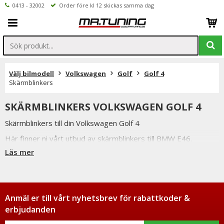
0413 - 32002
Order före kl 12 skickas samma dag
Välj bilmodell
Volkswagen
Golf
Golf 4
Skärmblinkers
SKÄRMBLINKERS VOLKSWAGEN GOLF 4
Skärmblinkers till din Volkswagen Golf 4
Här finner ni vårt utbud av skärmblinkers till BMW E46.
Läs mer
Vi har flertalet olika modeller av skärmblinkers.
Samtliga av dessa är e-märkta och godkända för Svensk
Bilprovning.
Anmäl er till vårt nyhetsbrev för rabattkoder &
erbjudanden