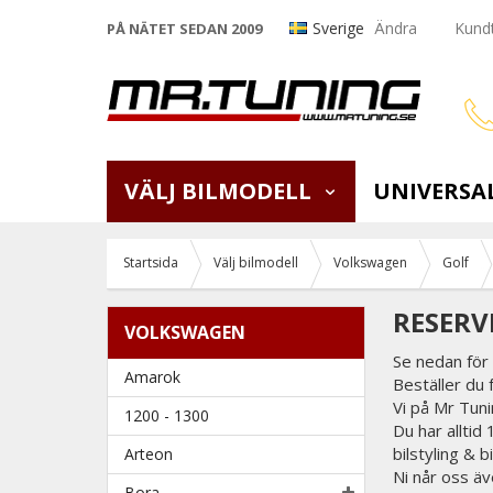
Sverige
Ändra
Kundt
PÅ NÄTET SEDAN 2009
VÄLJ BILMODELL
UNIVERSA
Startsida
Välj bilmodell
Volkswagen
Golf
RESERV
VOLKSWAGEN
Se nedan för 
Amarok
Beställer du 
Vi på Mr Tunin
1200 - 1300
Du har alltid
bilstyling & 
Arteon
Ni når oss äv
Bora