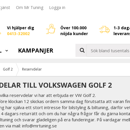
jänst
Om Mr Tuning
Logga in
Vi hjälper dig
Över 100.000
1-3 dag
0413-32002
nöjda kunder
leveran
L
KAMPANJER
Golf 2
Reservdelar
DELAR TILL VOLKSWAGEN GOLF 2
vilka reservdelar vi har att erbjuda er VW Golf 2.
före klockan 12 skickas ordern samma dag förutsatta att varan fin
g har själva ett stort intresse för bilstyling & biltuning, därför ve
 14 dagars returrätt och om du har några frågor får du gärna konta
biltuning och svarar gladeligen på era funderingar. På vardagar mel
en via mail: info@mrtuning.se