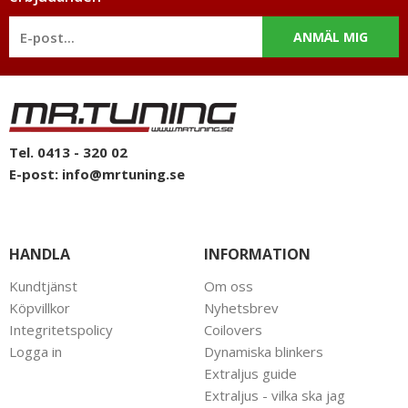
intresse för bilstyling & biltuning och svarar gladeligen på era
funderingar. På vardagar mellan 09 - 16 kan ni nå oss via
ANMÄL MIG
telefon: 0413-32002. Ni når oss även via
mail: info@mrtuning.se
Tel. 0413 - 320 02
E-post:
info@mrtuning.se
HANDLA
INFORMATION
Kundtjänst
Om oss
Köpvillkor
Nyhetsbrev
Integritetspolicy
Coilovers
Logga in
Dynamiska blinkers
Extraljus guide
Extraljus - vilka ska jag