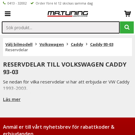
0413 - 32002
Order före kl 12 skickas samma dag
Välj bilmodell
Volkswagen
Caddy
Caddy 93-03
Reservdelar
RESERVDELAR TILL VOLKSWAGEN CADDY
93-03
Se nedan för vilka reservdelar vi har att erbjuda er VW Caddy
1993-2003.
Beställer du före klockan 12 skickas ordern samma dag
Läs mer
förutsatta att varan finns i lager.
Vi på Mr Tuning har själva ett stort intresse för bilstyling &
biltuning, därför vet vi att de reservdelar vi erbjuder håller
måttet.
Du har alltid 14 dagars returrätt och om du har några frågor
Anmäl er till vårt nyhetsbrev för rabattkoder &
får du gärna kontakta oss då vi själva har ett brinnande
erbjudanden