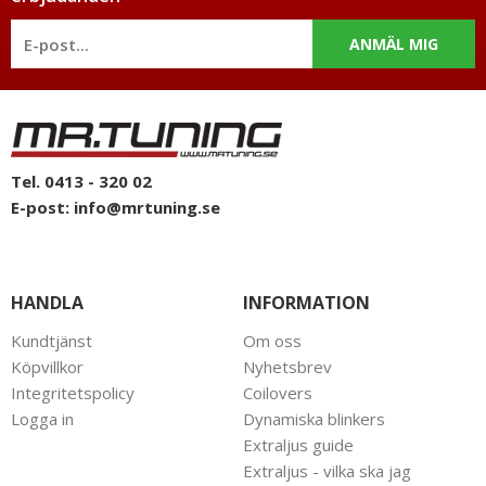
Våra spacer är utrustade med en centreringsring för att ej
riskera obalans i fälgen, dock ej på 5mm då det ej går eler
ANMÄL MIG
behövs då original centreringen räcker igenom.
Till Volkswagen Caddy 1993-2003 har vi storlekarna enligt
nedan:
Vi lagerhåller hjulspacer i följande tjocklekar 5mm, 10mm,
15mm samt 20mm.
Tel. 0413 - 320 02
E-post:
info@mrtuning.se
HANDLA
INFORMATION
Kundtjänst
Om oss
Köpvillkor
Nyhetsbrev
Integritetspolicy
Coilovers
Logga in
Dynamiska blinkers
Extraljus guide
Extraljus - vilka ska jag