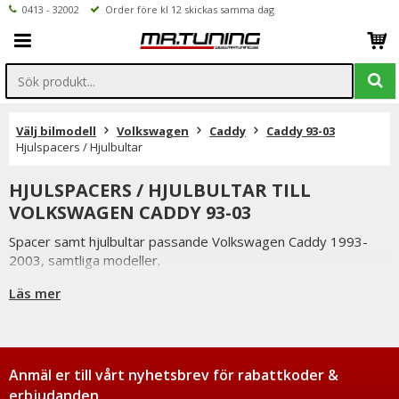
0413 - 32002
Order före kl 12 skickas samma dag
Välj bilmodell
Volkswagen
Caddy
Caddy 93-03
Hjulspacers / Hjulbultar
HJULSPACERS / HJULBULTAR TILL
VOLKSWAGEN CADDY 93-03
Spacer samt hjulbultar passande Volkswagen Caddy 1993-
2003, samtliga modeller.
Läs mer
Spacer ändvänds för att öka spårvidden samt ge bilen bättre
vägegenskaper. Detta fyller även ut hjulhuset på ett snyggt
sätt, normalt sätt strävar man efter att fälgen ska följa
skärmkanten.
Anmäl er till vårt nyhetsbrev för rabattkoder &
Spacer tillverkade i aluminium.
erbjudanden