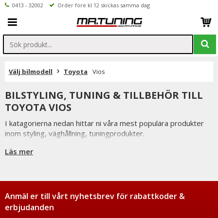
0413 - 32002
Order före kl 12 skickas samma dag
Välj bilmodell
Toyota
Vios
BILSTYLING, TUNING & TILLBEHÖR TILL
TOYOTA VIOS
I katagorierna nedan hittar ni våra mest populära produkter
inom styling, väghållning, tuningprodukter.
Är det något som du funderar över eller inte hittar i vårt
Läs mer
sortiment är du alltid välkommen att kontakta oss.
Till Toyota Vios.
Anmäl er till vårt nyhetsbrev för rabattkoder &
erbjudanden