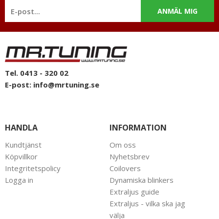
ANMÄL MIG
Tel. 0413 - 320 02
E-post:
info@mrtuning.se
HANDLA
INFORMATION
Kundtjänst
Om oss
Köpvillkor
Nyhetsbrev
Integritetspolicy
Coilovers
Logga in
Dynamiska blinkers
Extraljus guide
Extraljus - vilka ska jag
välja