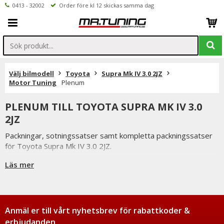
0413 - 32002
Order före kl 12 skickas samma dag
Välj bilmodell
Toyota
Supra Mk IV 3.0 2JZ
Motor Tuning
Plenum
PLENUM TILL TOYOTA SUPRA MK IV 3.0
2JZ
Packningar, sotningssatser samt kompletta packningssatser
för Toyota Supra Mk IV 3.0 2JZ.
Du har alltid 14 dagars returrätt och om du har några frågor
Läs mer
får du gärna kontakta oss då vi själva har ett brinnande
intresse för bilstyling & biltuning och svarar gladeligen på era
funderingar. På vardagar mellan 09 - 16 kan ni nå oss via
telefon: 0413-32002. Ni når oss även via
Anmäl er till vårt nyhetsbrev för rabattkoder &
mail: info@mrtuning.se
erbjudanden