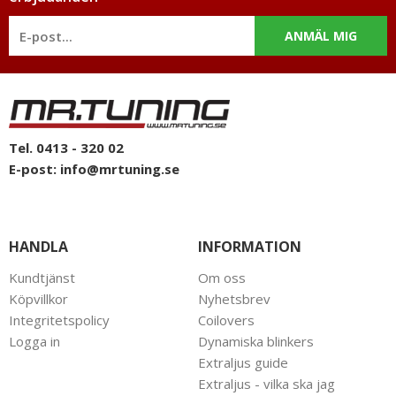
ANMÄL MIG
Tel. 0413 - 320 02
E-post:
info@mrtuning.se
HANDLA
INFORMATION
Kundtjänst
Om oss
Köpvillkor
Nyhetsbrev
Integritetspolicy
Coilovers
Logga in
Dynamiska blinkers
Extraljus guide
Extraljus - vilka ska jag