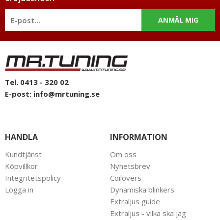
välkommen att kontakta oss för rådgivning.
ANMÄL MIG
Tel. 0413 - 320 02
E-post:
info@mrtuning.se
HANDLA
INFORMATION
Kundtjänst
Om oss
Köpvillkor
Nyhetsbrev
Integritetspolicy
Coilovers
Logga in
Dynamiska blinkers
Extraljus guide
Extraljus - vilka ska jag