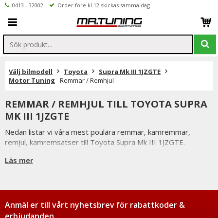
0413 - 32002
Order före kl 12 skickas samma dag
Välj bilmodell
Toyota
Supra Mk III 1JZGTE
Motor Tuning
Remmar / Remhjul
REMMAR / REMHJUL TILL TOYOTA SUPRA
MK III 1JZGTE
Nedan listar vi våra mest poulära remmar, kamremmar,
remjul, kamremsatser till Toyota Supra Mk III 1JZGTE.
Beställer du före klockan 12 skickas ordern samma dag.
Läs mer
Vi på Mr Tuning har själva ett stort intresse för bilstyling &
biltuning, därför vet vi att de produkter vi erbjuder håller
måttet då vi aldrig skulle erbjuda någonting vi själva inte skulle
välja att använda.
Anmäl er till vårt nyhetsbrev för rabattkoder &
Är du tveksamt på vilken variant du ska välja är du alltid
erbjudanden