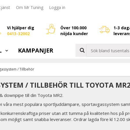
jänst
Om Mr Tuning
Logga in
Vi hjälper dig
Över 100.000
1-3 dag
0413-32002
nöjda kunder
leveran
L
KAMPANJER
gassystem / Tillbehör
YSTEM / TILLBEHÖR TILL TOYOTA MR
 downpipe till din Toyota MR2.
 vi våra mest populära sportljuddämpare, sportavgassystem samt
tid konkurrenskraftiga priser utan att tumma på kvaliteten hos på pr
som möjligt samt snabba leveranser. Ordrar lagda före kl 12.00 