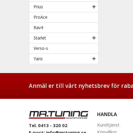
Prius
ProAce
Rav4
Starlet
Verso-s
Yaris
Anmäl er till vårt nyhetsbrev för ra
HANDLA
Kundtjänst
Tel. 0413 - 320 02
Köpvillkor
E-post:
info@mrtuning.se