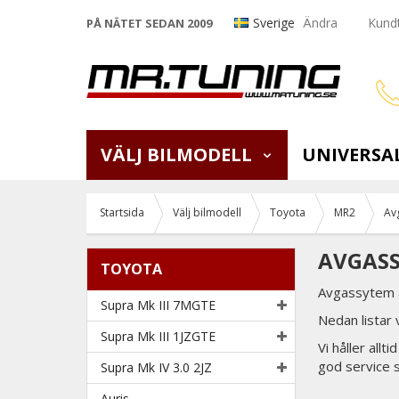
Sverige
Ändra
Kundt
PÅ NÄTET SEDAN 2009
VÄLJ BILMODELL
UNIVERSA
Startsida
Välj bilmodell
Toyota
MR2
Av
AVGASS
TOYOTA
Avgassytem &
Supra Mk III 7MGTE
Nedan listar
Supra Mk III 1JZGTE
Vi håller all
god service 
Supra Mk IV 3.0 2JZ
Auris