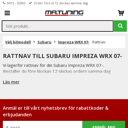
0413 - 32002
Order före kl 12 skickas samma dag
Välj bilmodell
Subaru
Impreza WRX 07-
Rattnav
RATTNAV TILL SUBARU IMPREZA WRX 07-
Vi lagerför rattnav för din Subaru Impreza WRX 07-.
Beställer du före klockan 12 skickas ordern samma dag
förutsatta att varan finns i lager.
Läs mer
Vi på Mr Tuning har själva ett stort intresse för bilstyling &
biltuning, därför vet vi att de produkter vi erbjuder håller
måttet. Handgjuta rattnav från Italienska Luisi.
Du har alltid 14 dagars returrätt och om du har några frågor
får du gärna kontakta oss då vi själva har ett brinnande
Anmäl er till vårt nyhetsbrev för rabattkoder &
intresse för bilstyling & biltuning och svarar gladeligen på era
erbjudanden
funderingar. På vardagar mellan 09 - 16 kan ni nå oss via
telefon: 0413-32002. Ni når oss även via
ANMÄL MIG