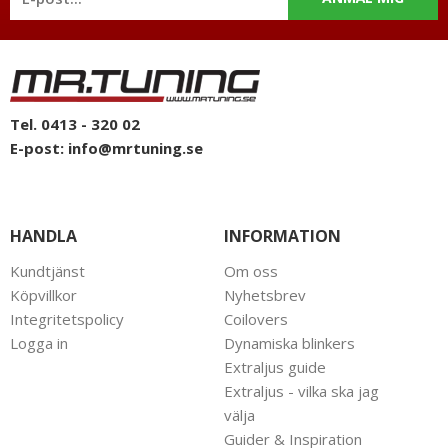
mail: info@mrtuning.se
Tel. 0413 - 320 02
E-post:
info@mrtuning.se
HANDLA
INFORMATION
Kundtjänst
Om oss
Köpvillkor
Nyhetsbrev
Integritetspolicy
Coilovers
Logga in
Dynamiska blinkers
Extraljus guide
Extraljus - vilka ska jag
välja
Guider & Inspiration