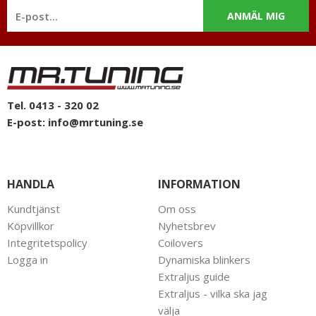
ANMÄL MIG
Tel. 0413 - 320 02
E-post:
info@mrtuning.se
HANDLA
INFORMATION
Kundtjänst
Om oss
Köpvillkor
Nyhetsbrev
Integritetspolicy
Coilovers
Logga in
Dynamiska blinkers
Extraljus guide
Extraljus - vilka ska jag
välja