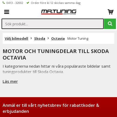
0413 - 32002
Order före kl 12 skickas samma dag
Välj bilmodell
Skoda
Octavia
Motor Tuning
MOTOR OCH TUNINGDELAR TILL SKODA
OCTAVIA
I kategorierna nedan hittar ni våra populäraste bildelar samt
tuningprodukter till Skoda Octavia.
Är det ni undrar över eller saknar i vårt sortiment är ni
Läs mer
välkomna att kontakta oss.
Inne på valfri produktsidan hittar ni ett formulär för att enkelt
ställa en fråga.
Anmäl er till vårt nyhetsbrev för rabattkoder &
erbjudanden