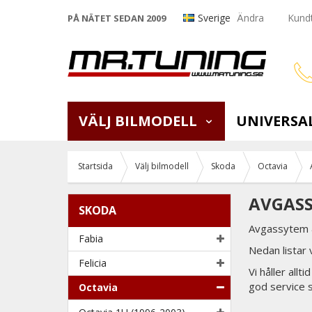
Sverige
Ändra
Kundt
PÅ NÄTET SEDAN 2009
VÄLJ BILMODELL
UNIVERSA
Startsida
Välj bilmodell
Skoda
Octavia
AVGASS
SKODA
Avgassytem &
Fabia
Nedan listar
Felicia
Vi håller all
god service 
Octavia