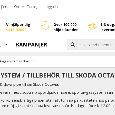
jänst
Om Mr Tuning
Logga in
Vi hjälper dig
Över 100.000
1-3 dag
0413-32002
nöjda kunder
leveran
L
KAMPANJER
Avgassystem / Tillbehör
YSTEM / TILLBEHÖR TILL SKODA OCTA
 downpipe till din Skoda Octavia.
 vi våra mest populära sportljuddämpare, sportavgassystem samt 
tid konkurrenskraftiga priser utan att tumma på kvaliteten hos på pr
som möjligt samt snabba leveranser. Ordrar lagda före kl 12.00 