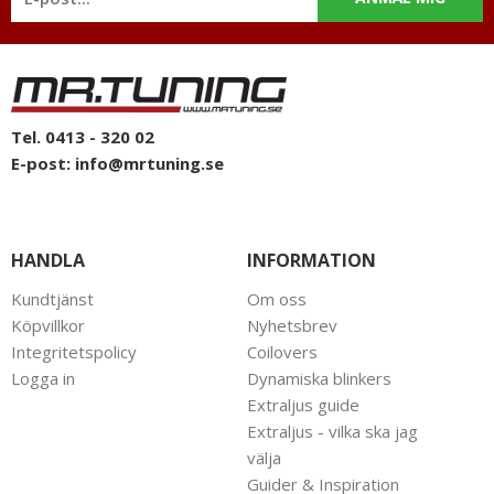
telefon: 0413-32002. Ni når oss även via
mail: info@mrtuning.se
Tel. 0413 - 320 02
E-post:
info@mrtuning.se
HANDLA
INFORMATION
Kundtjänst
Om oss
Köpvillkor
Nyhetsbrev
Integritetspolicy
Coilovers
Logga in
Dynamiska blinkers
Extraljus guide
Extraljus - vilka ska jag
välja
Guider & Inspiration