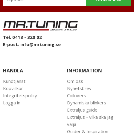
telefon: 0413-32002. Ni når oss även via
mail: info@mrtuning.se
Tel. 0413 - 320 02
E-post:
info@mrtuning.se
HANDLA
INFORMATION
Kundtjänst
Om oss
Köpvillkor
Nyhetsbrev
Integritetspolicy
Coilovers
Logga in
Dynamiska blinkers
Extraljus guide
Extraljus - vilka ska jag
välja
Guider & Inspiration