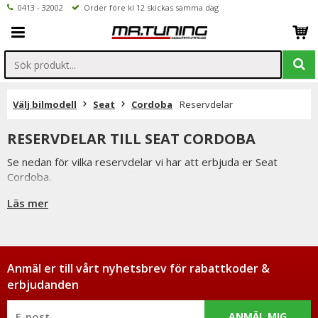
0413 - 32002
Order före kl 12 skickas samma dag
Välj bilmodell
Seat
Cordoba
Reservdelar
RESERVDELAR TILL SEAT CORDOBA
Se nedan för vilka reservdelar vi har att erbjuda er Seat
Cordoba.
Beställer du före klockan 12 skickas ordern samma dag
Läs mer
förutsatta att varan finns i lager.
Vi på Mr Tuning har själva ett stort intresse för bilstyling &
biltuning, därför vet vi att de reservdelar vi erbjuder håller
måttet.
Du har alltid 14 dagars returrätt och om du har några frågor
Anmäl er till vårt nyhetsbrev för rabattkoder &
får du gärna kontakta oss då vi själva har ett brinnande
erbjudanden
intresse för bilstyling & biltuning och svarar gladeligen på era
funderingar. På vardagar mellan 09 - 16 kan ni nå oss via
ANMÄL MIG