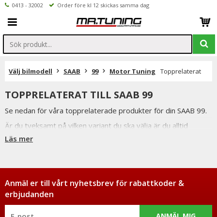
0413 - 32002
Order före kl 12 skickas samma dag
Välj bilmodell
SAAB
99
Motor Tuning
Topprelaterat
TOPPRELATERAT TILL SAAB 99
Se nedan för våra topprelaterade produkter för din SAAB 99.
Är du tveksamt på vilken variant du ska välja är du alltid
välkommen att kontakta oss för rådgivning.
Läs mer
Anmäl er till vårt nyhetsbrev för rabattkoder &
erbjudanden
ANMÄL MIG