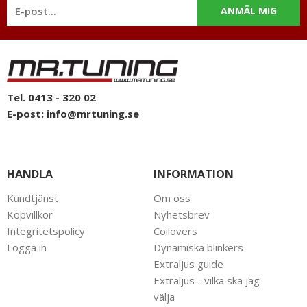
ANMÄL MIG
Tel. 0413 - 320 02
E-post:
info@mrtuning.se
HANDLA
INFORMATION
Kundtjänst
Om oss
Köpvillkor
Nyhetsbrev
Integritetspolicy
Coilovers
Logga in
Dynamiska blinkers
Extraljus guide
Extraljus - vilka ska jag
välja