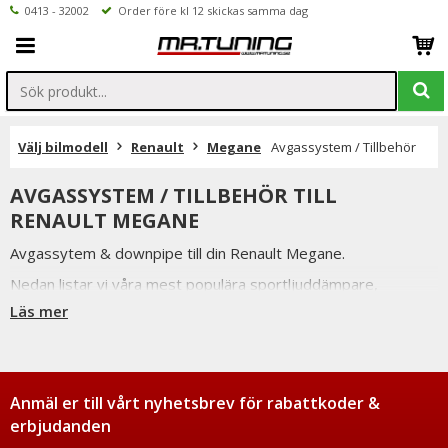
0413 - 32002
Order före kl 12 skickas samma dag
Välj bilmodell
Renault
Megane
Avgassystem / Tillbehör
AVGASSYSTEM / TILLBEHÖR TILL
RENAULT MEGANE
Avgassytem & downpipe till din Renault Megane.
Nedan listar vi våra mest populära sportljuddämpare,
sportavgassystem samt downpipe till Renault Megane.
Läs mer
Vi håller alltid konkurrenskraftiga priser utan att tumma på
kvaliteten hos på produkterna & vi strävar alltid efter att
erbjuda en så god service som möjligt samt snabba
leveranser. Ordrar lagda före kl 12.00 skickas samma dag.
Anmäl er till vårt nyhetsbrev för rabattkoder &
erbjudanden