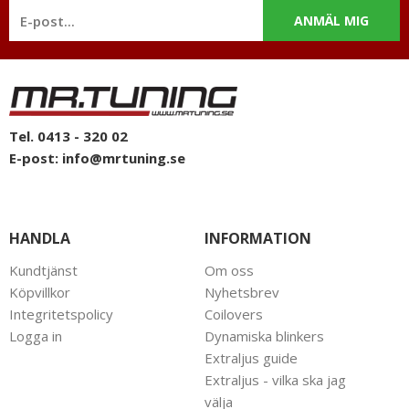
ANMÄL MIG
Tel. 0413 - 320 02
E-post:
info@mrtuning.se
HANDLA
INFORMATION
Kundtjänst
Om oss
Köpvillkor
Nyhetsbrev
Integritetspolicy
Coilovers
Logga in
Dynamiska blinkers
Extraljus guide
Extraljus - vilka ska jag
välja