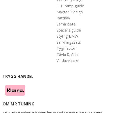
LED ramp guide
Maxton Design
Rattnav
Samarbete
Spacers guide
Styling BMW
Sänkningssats
Tygmattor
Tävla & Vinn
Vindavvisare
TRYGG HANDEL
OM MR TUNING
Mr Tuning säljer tillbehör för bilstyling och tuning i Sverige.