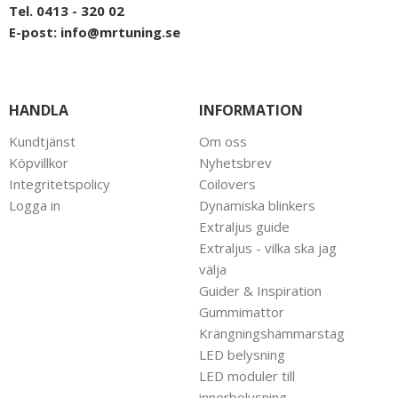
Tel. 0413 - 320 02
E-post:
info@mrtuning.se
HANDLA
INFORMATION
Kundtjänst
Om oss
Köpvillkor
Nyhetsbrev
Integritetspolicy
Coilovers
Logga in
Dynamiska blinkers
Extraljus guide
Extraljus - vilka ska jag
välja
Guider & Inspiration
Gummimattor
Krängningshämmarstag
LED belysning
LED moduler till
innerbelysning