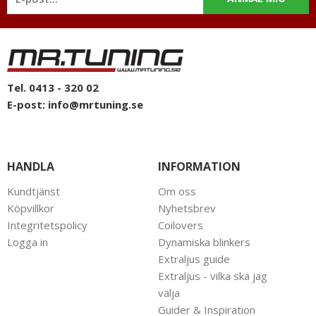
telefon: 0413-32002. Ni når oss även via
mail: info@mrtuning.se
Tel. 0413 - 320 02
E-post:
info@mrtuning.se
HANDLA
INFORMATION
Kundtjänst
Om oss
Köpvillkor
Nyhetsbrev
Integritetspolicy
Coilovers
Logga in
Dynamiska blinkers
Extraljus guide
Extraljus - vilka ska jag
välja
Guider & Inspiration