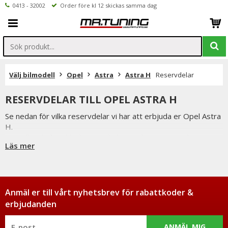
0413 - 32002
Order före kl 12 skickas samma dag
Välj bilmodell
Opel
Astra
Astra H
Reservdelar
RESERVDELAR TILL OPEL ASTRA H
Se nedan för vilka reservdelar vi har att erbjuda er Opel Astra
H.
Beställer du före klockan 12 skickas ordern samma dag
Läs mer
förutsatta att varan finns i lager.
Vi på Mr Tuning har själva ett stort intresse för bilstyling &
biltuning, därför vet vi att de reservdelar vi erbjuder håller
måttet.
Du har alltid 14 dagars returrätt och om du har några frågor
Anmäl er till vårt nyhetsbrev för rabattkoder &
får du gärna kontakta oss då vi själva har ett brinnande
erbjudanden
intresse för bilstyling & biltuning och svarar gladeligen på era
funderingar. På vardagar mellan 09 - 16 kan ni nå oss via
ANMÄL MIG