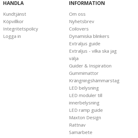
HANDLA
INFORMATION
Kundtjänst
Om oss
Köpvillkor
Nyhetsbrev
Integritetspolicy
Coilovers
Logga in
Dynamiska blinkers
Extraljus guide
Extraljus - vilka ska jag
välja
Guider & Inspiration
Gummimattor
Krängningshämmarstag
LED belysning
LED moduler till
innerbelysning
LED ramp guide
Maxton Design
Rattnav
Samarbete