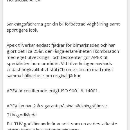
Sänkningsfädrarna ger din bil förbättrad väghållning samt
sportigare look.
Apex tillverkar endast fjädrar för bilmarknaden och har
gjort det i ca 25år, den långa erfarenheten i kombination
med eget utvecklings- och testcenter gör APEX till
specialister inom området. Vid tillverkningen används
endast högkvalitativt stål (Chrome silicum) med minst
samma hållbarhet som originalfjädrar.
APEX är certifierade enligt ISO 9001 & 14001.
APEX lämnar 2 års garanti på sina sänkningsfjädrar.
TÜV-godkända!
Ett TÜV godkännande är ansett som en av destarkaste
internationella kvalitetsmärkningarna.