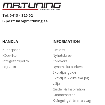
Tel. 0413 - 320 02
E-post:
info@mrtuning.se
HANDLA
INFORMATION
Kundtjänst
Om oss
Köpvillkor
Nyhetsbrev
Integritetspolicy
Coilovers
Logga in
Dynamiska blinkers
Extraljus guide
Extraljus - vilka ska jag
välja
Guider & Inspiration
Gummimattor
Krängningshämmarstag