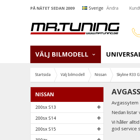
Sverige
Ändra
Kundt
PÅ NÄTET SEDAN 2009
VÄLJ BILMODELL
UNIVERSA
Startsida
Välj bilmodell
Nissan
Skyline R33 G
AVGASS
NISSAN
Avgassytem &
200sx S13
Nedan listar
200sx S14
Vi håller all
god service 
200sx S15
300zx