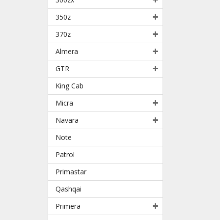
350z
370z
Almera
GTR
King Cab
Micra
Navara
Note
Patrol
Primastar
Qashqai
Primera