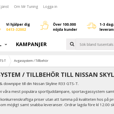
jänst
Om Mr Tuning
Logga in
Vi hjälper dig
Över 100.000
1-3 dag
0413-32002
nöjda kunder
leveran
L
KAMPANJER
TS-T
Avgassystem / Tillbehör
YSTEM / TILLBEHÖR TILL NISSAN SKYL
 downpipe till din Nissan Skyline R33 GTS-T.
 vi våra mest populära sportljuddämpare, sportavgassystem samt 
tid konkurrenskraftiga priser utan att tumma på kvaliteten hos på pr
som möjligt samt snabba leveranser. Ordrar lagda före kl 12.00 