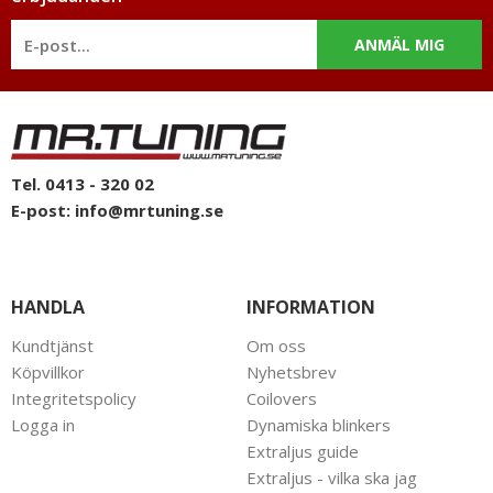
välkommen att kontakta oss för rådgivning.
ANMÄL MIG
Tel. 0413 - 320 02
E-post:
info@mrtuning.se
HANDLA
INFORMATION
Kundtjänst
Om oss
Köpvillkor
Nyhetsbrev
Integritetspolicy
Coilovers
Logga in
Dynamiska blinkers
Extraljus guide
Extraljus - vilka ska jag