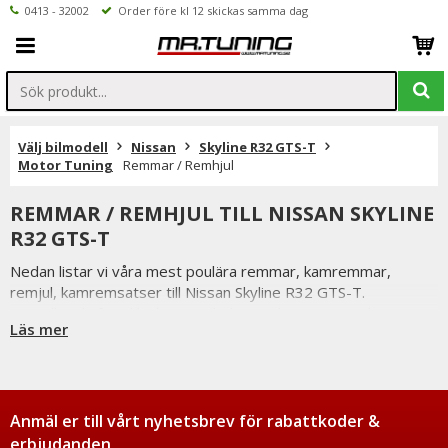
0413 - 32002
Order före kl 12 skickas samma dag
Välj bilmodell
Nissan
Skyline R32 GTS-T
Motor Tuning
Remmar / Remhjul
REMMAR / REMHJUL TILL NISSAN SKYLINE
R32 GTS-T
Nedan listar vi våra mest poulära remmar, kamremmar,
remjul, kamremsatser till Nissan Skyline R32 GTS-T.
Beställer du före klockan 12 skickas ordern samma dag.
Läs mer
Vi på Mr Tuning har själva ett stort intresse för bilstyling &
biltuning, därför vet vi att de produkter vi erbjuder håller
måttet då vi aldrig skulle erbjuda någonting vi själva inte skulle
välja att använda.
Anmäl er till vårt nyhetsbrev för rabattkoder &
Är du tveksamt på vilken variant du ska välja är du alltid
erbjudanden