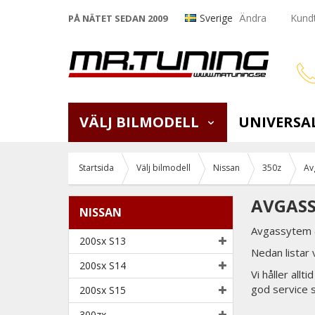
Sverige
Ändra
Kundt
PÅ NÄTET SEDAN 2009
VÄLJ BILMODELL
UNIVERSA
Startsida
Välj bilmodell
Nissan
350z
Av
AVGASS
NISSAN
Avgassytem &
200sx S13
Nedan listar
200sx S14
Vi håller all
god service 
200sx S15
300zx