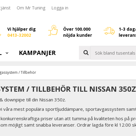
jänst
Om Mr Tuning
Logga in
Vi hjälper dig
Över 100.000
1-3 dag
0413-32002
nöjda kunder
leveran
L
KAMPANJER
gassystem / Tillbehör
YSTEM / TILLBEHÖR TILL NISSAN 350Z
 downpipe till din Nissan 350z.
 vi våra mest populära sportljuddämpare, sportavgassystem samt 
tid konkurrenskraftiga priser utan att tumma på kvaliteten hos på pr
som möjligt samt snabba leveranser. Ordrar lagda före kl 12.00 