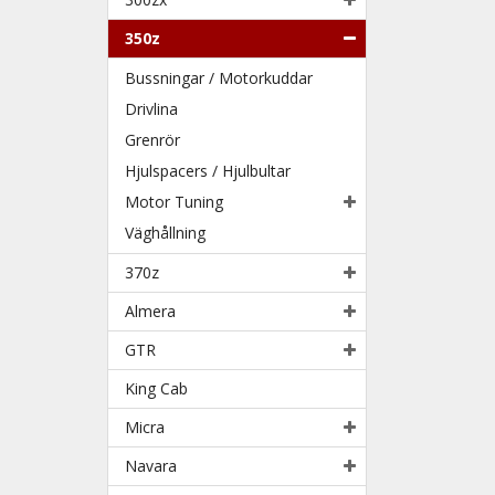
350z
Bussningar / Motorkuddar
Drivlina
Grenrör
Hjulspacers / Hjulbultar
Motor Tuning
Väghållning
370z
Almera
GTR
King Cab
Micra
Navara