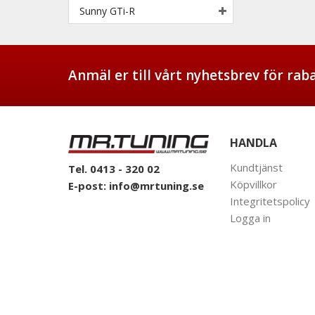
Sunny GTi-R
Anmäl er till vårt nyhetsbrev för ra
HANDLA
Kundtjänst
Tel. 0413 - 320 02
Köpvillkor
E-post:
info@mrtuning.se
Integritetspolicy
Logga in