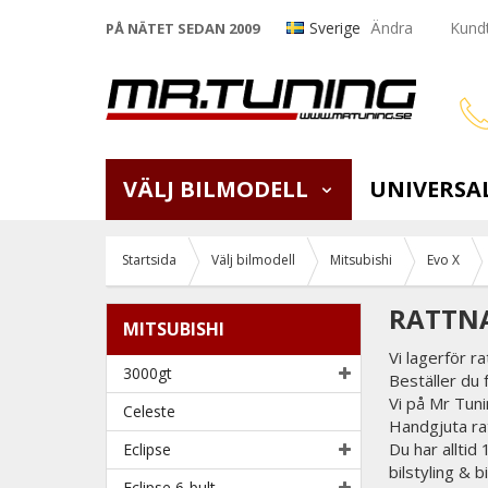
Sverige
Ändra
Kundt
PÅ NÄTET SEDAN 2009
VÄLJ BILMODELL
UNIVERSA
Startsida
Välj bilmodell
Mitsubishi
Evo X
RATTNA
MITSUBISHI
Vi lagerför r
3000gt
Beställer du 
Vi på Mr Tunin
Celeste
Handgjuta rat
Du har alltid
Eclipse
bilstyling & 
Eclipse 6-bult