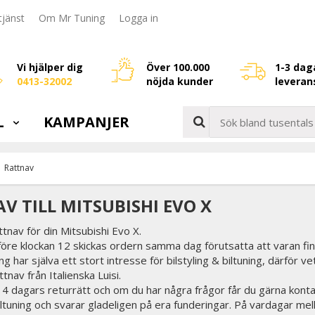
jänst
Om Mr Tuning
Logga in
Vi hjälper dig
Över 100.000
1-3 dag
0413-32002
nöjda kunder
leveran
L
KAMPANJER
Rattnav
V TILL MITSUBISHI EVO X
attnav för din Mitsubishi Evo X.
före klockan 12 skickas ordern samma dag förutsatta att varan fin
g har själva ett stort intresse för bilstyling & biltuning, därför v
tnav från Italienska Luisi.
 14 dagars returrätt och om du har några frågor får du gärna konta
biltuning och svarar gladeligen på era funderingar. På vardagar mel