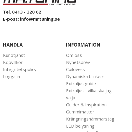
Tel. 0413 - 320 02
E-post:
info@mrtuning.se
HANDLA
INFORMATION
Kundtjänst
Om oss
Köpvillkor
Nyhetsbrev
Integritetspolicy
Coilovers
Logga in
Dynamiska blinkers
Extraljus guide
Extraljus - vilka ska jag
välja
Guider & Inspiration
Gummimattor
Krängningshämmarstag
LED belysning