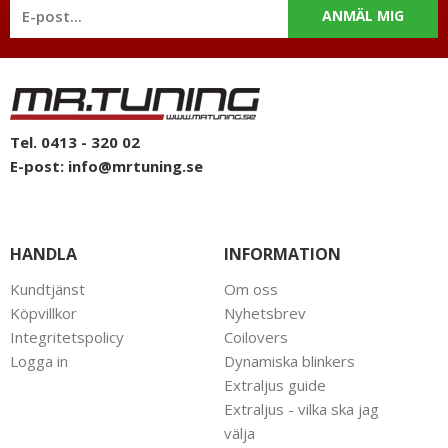
ANMÄL MIG
Tel. 0413 - 320 02
E-post:
info@mrtuning.se
HANDLA
INFORMATION
Kundtjänst
Om oss
Köpvillkor
Nyhetsbrev
Integritetspolicy
Coilovers
Logga in
Dynamiska blinkers
Extraljus guide
Extraljus - vilka ska jag
välja