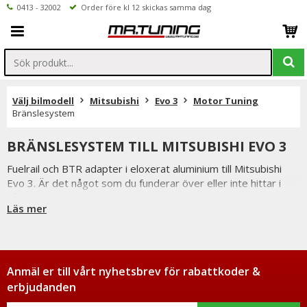
0413 - 32002
Order före kl 12 skickas samma dag
Välj bilmodell
Mitsubishi
Evo 3
Motor Tuning
Bränslesystem
BRÄNSLESYSTEM TILL MITSUBISHI EVO 3
Fuelrail och BTR adapter i eloxerat aluminium till Mitsubishi
Evo 3. Är det något som du funderar över eller inte hittar i
vårt sortiment är du alltid välkommen att kontakta oss.
Läs mer
Anmäl er till vårt nyhetsbrev för rabattkoder &
erbjudanden