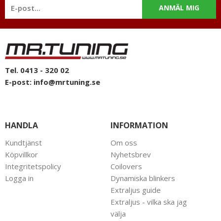
ANMÄL MIG
Tel. 0413 - 320 02
E-post:
info@mrtuning.se
HANDLA
INFORMATION
Kundtjänst
Om oss
Köpvillkor
Nyhetsbrev
Integritetspolicy
Coilovers
Logga in
Dynamiska blinkers
Extraljus guide
Extraljus - vilka ska jag
välja