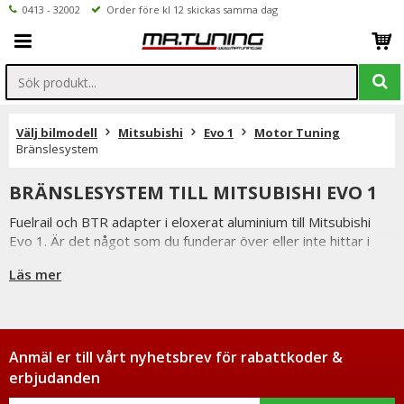
0413 - 32002
Order före kl 12 skickas samma dag
Välj bilmodell
Mitsubishi
Evo 1
Motor Tuning
Bränslesystem
BRÄNSLESYSTEM TILL MITSUBISHI EVO 1
Fuelrail och BTR adapter i eloxerat aluminium till Mitsubishi
Evo 1. Är det något som du funderar över eller inte hittar i
vårt sortiment är du alltid välkommen att kontakta oss.
Läs mer
Anmäl er till vårt nyhetsbrev för rabattkoder &
erbjudanden