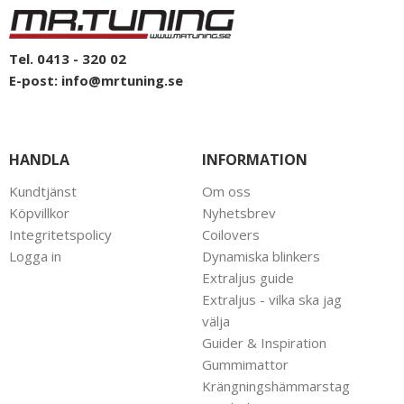
Tel. 0413 - 320 02
E-post:
info@mrtuning.se
HANDLA
INFORMATION
Kundtjänst
Om oss
Köpvillkor
Nyhetsbrev
Integritetspolicy
Coilovers
Logga in
Dynamiska blinkers
Extraljus guide
Extraljus - vilka ska jag
välja
Guider & Inspiration
Gummimattor
Krängningshämmarstag