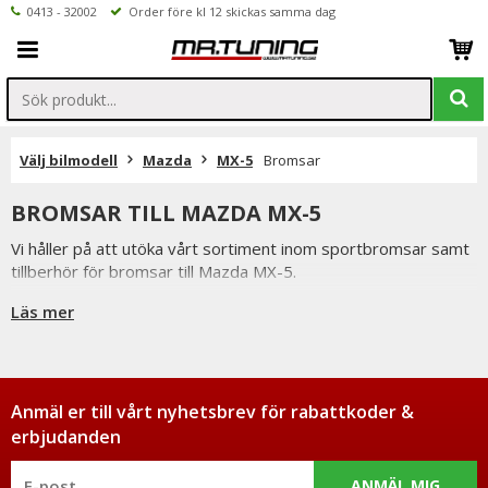
0413 - 32002
Order före kl 12 skickas samma dag
Välj bilmodell
Mazda
MX-5
Bromsar
BROMSAR TILL MAZDA MX-5
Vi håller på att utöka vårt sortiment inom sportbromsar samt
tillberhör för bromsar till Mazda MX-5.
Hittar ni ej vad ni söker är ni välkomna att kontakta oss per
Läs mer
mail eller telefon.
Anmäl er till vårt nyhetsbrev för rabattkoder &
erbjudanden
ANMÄL MIG