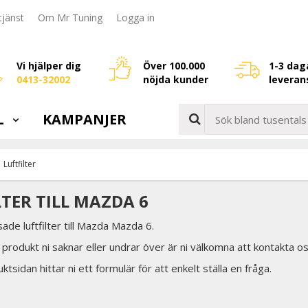
jänst
Om Mr Tuning
Logga in
Vi hjälper dig
Över 100.000
1-3 dag
0413-32002
nöjda kunder
leveran
L
KAMPANJER
Luftfilter
LTER TILL MAZDA 6
de luftfilter till Mazda Mazda 6.
produkt ni saknar eller undrar över är ni välkomna att kontakta oss
tsidan hittar ni ett formulär för att enkelt ställa en fråga.