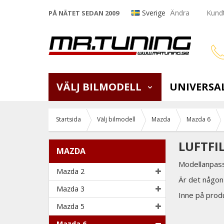
Sverige
Ändra
Kundt
PÅ NÄTET SEDAN 2009
VÄLJ BILMODELL
UNIVERSA
Startsida
Välj bilmodell
Mazda
Mazda 6
LUFTFI
MAZDA
Modellanpassa
Mazda 2
Är det någon 
Mazda 3
Inne på produk
Mazda 5
Mazda 6