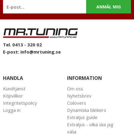
ANMÄL MIG
Tel. 0413 - 320 02
E-post:
info@mrtuning.se
HANDLA
INFORMATION
Kundtjänst
Om oss
Köpvillkor
Nyhetsbrev
Integritetspolicy
Coilovers
Logga in
Dynamiska blinkers
Extraljus guide
Extraljus - vilka ska jag
välja