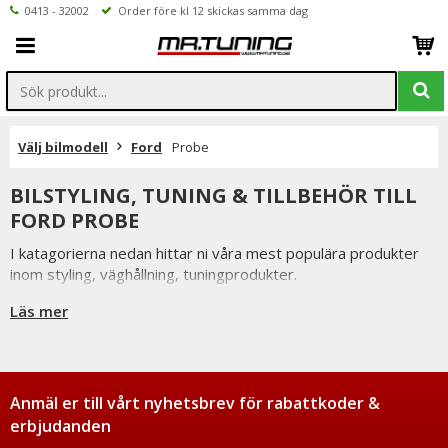
0413 - 32002
Order före kl 12 skickas samma dag
Välj bilmodell
Ford
Probe
BILSTYLING, TUNING & TILLBEHÖR TILL
FORD PROBE
I katagorierna nedan hittar ni våra mest populära produkter
inom styling, väghållning, tuningprodukter.
Är det något som du funderar över eller inte hittar i vårt
Läs mer
sortiment är du alltid välkommen att kontakta oss.
Till Ford Probe.
Anmäl er till vårt nyhetsbrev för rabattkoder &
erbjudanden