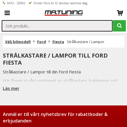
0413 - 32002
Order före kl 12 skickas samma dag
Välj bilmodell
Ford
Fiesta
Strålkastare / Lampor
STRÅLKASTARE / LAMPOR TILL FORD
FIESTA
Strålkastare / Lampor till din Ford Fiesta
Här finner ni vårt sortiment av strålkastare, baklampor och
skärmblinkers.
Läs mer
Vi har valt att endast sälja strålkastare och baklampor från
pålitliga leverantörer som kan gå i god för bra passform och
ljusbild.
Dessa strålkastare / baklampor är e-märkta vilket betyder att
Anmäl er till vårt nyhetsbrev för rabattkoder &
de är godkända för svensk trafik.
erbjudanden
Ej att jämföras med billigare modeller med dålig passform och