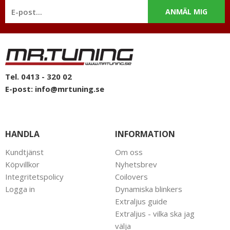
utan godkännande.
ANMÄL MIG
Tel. 0413 - 320 02
E-post:
info@mrtuning.se
HANDLA
INFORMATION
Kundtjänst
Om oss
Köpvillkor
Nyhetsbrev
Integritetspolicy
Coilovers
Logga in
Dynamiska blinkers
Extraljus guide
Extraljus - vilka ska jag
välja