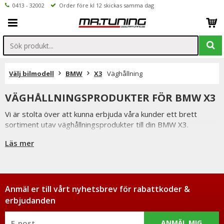
0413 - 32002
Order före kl 12 skickas samma dag
Välj bilmodell
BMW
X3
Väghållning
VÄGHÅLLNINGSPRODUKTER FÖR BMW X3
Vi är stolta över att kunna erbjuda våra kunder ett brett
sortiment utav väghållningsprodukter till din BMW X3.
Så som coilovers, sportchassi, sänkningssatser
Läs mer
fjäderbensstag, motorkuddar mm.
Från kända tillverkare så som XYZ, MTS-Technk, Ta-Technik
m.fl
Anmäl er till vårt nyhetsbrev för rabattkoder &
erbjudanden
ANMÄL MIG