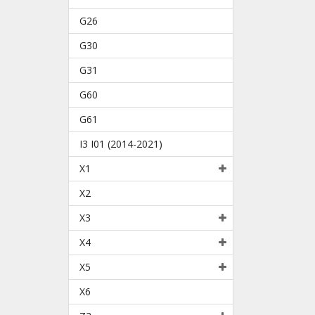
G26
G30
G31
G60
G61
I3 I01 (2014-2021)
X1
X2
X3
X4
X5
X6