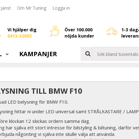
jänst
Om Mr Tuning
Logga in
Vi hjälper dig
Över 100.000
1-3 dag
0413-32002
nöjda kunder
leveran
L
KAMPANJER
LYSNING TILL BMW F10
sad LED belysning för BMW F10.
ysning hittar ni under LED universal samt STRÅLKASTARE / LAMPOR 
 före klockan 12 skickas ordern samma dag.
g har själva ett stort intresse för bilstyling & biltuning, därför v
erbjuda någonting vi själva inte skulle välja att använda.