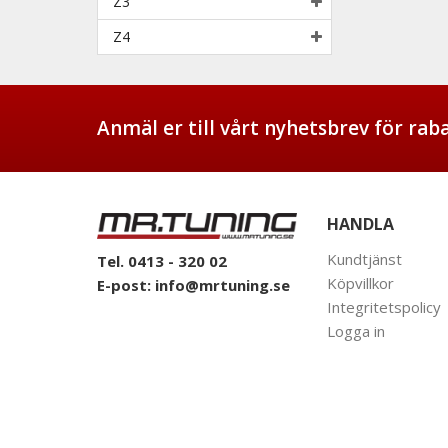
Z3
Z4
Anmäl er till vårt nyhetsbrev för ra
HANDLA
Kundtjänst
Tel. 0413 - 320 02
Köpvillkor
E-post:
info@mrtuning.se
Integritetspolicy
Logga in