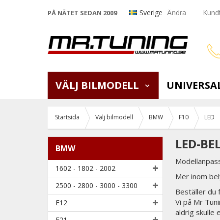
Sverige
Ändra
Kundt
PÅ NÄTET SEDAN 2009
VÄLJ BILMODELL
UNIVERSA
Startsida
Välj bilmodell
BMW
F10
LED
LED-BE
BMW
Modellanpas
1602 - 1802 - 2002
Mer inom bel
2500 - 2800 - 3000 - 3300
Beställer du
Vi på Mr Tunin
E12
aldrig skulle 
E21