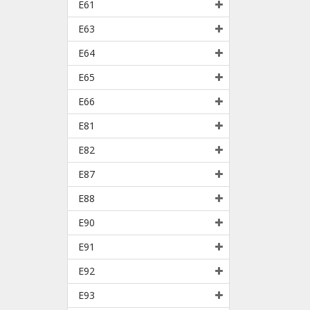
E61
E63
E64
E65
E66
E81
E82
E87
E88
E90
E91
E92
E93