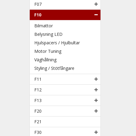
F07
F10
Bilmattor
Belysning LED
Hjulspacers / Hjulbultar
Motor Tuning
Väghållning
Styling / Stötfångare
F11
F12
F13
F20
F21
F30