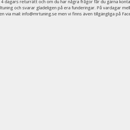
 14 dagars returrätt och om du har några frågor får du gärna konta
biltuning och svarar gladeligen på era funderingar. På vardagar mel
en via mail: info@mrtuning.se men vi finns även tillgängliga på Fa