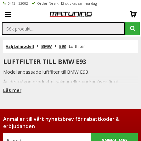
0413 - 32002
Order före kl 12 skickas samma dag
Välj bilmodell
BMW
E93
Luftfilter
LUFTFILTER TILL BMW E93
Modellanpassade luftfilter till BMW E93.
Är det någon produkt ni saknar eller undrar över är ni
välkomna att kontakta oss per mail eller telefon.
Läs mer
Inne på produktsidan hittar ni ett formulär för att enkelt ställa
en fråga.
Anmäl er till vårt nyhetsbrev för rabattkoder &
erbjudanden
ANMÄL MIG