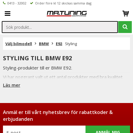
0413 - 32002
Order före kl 12 skickas samma dag
Välj bilmodell
BMW
E92
Styling
STYLING TILL BMW E92
Styling-produkter till er BMW E92.
Vi har noggrant valt ut ett antal produkter med bra kvalitet
och passform för att bibehålla den höga standard en BMW
Läs mer
har.
Våra njurar är t.ex. tillverkade i ABS plast och använder sig av
original infästningar för enkel montering.
Anmäl er till vårt nyhetsbrev för rabattkoder &
erbjudanden
ANMÄL MIG