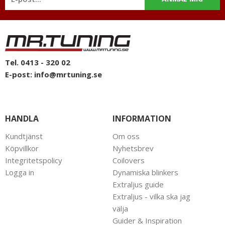
intresse för bilstyling & biltuning och svarar gladeligen på era
funderingar. På vardagar mellan 09 - 16 kan ni nå oss via
telefon: 0413-32002. Ni når oss även via
mail: info@mrtuning.se men vi finns även tillgängliga på
Facebook och svarar där så fort som möjligt.
Tel. 0413 - 320 02
E-post:
info@mrtuning.se
HANDLA
INFORMATION
Kundtjänst
Om oss
Köpvillkor
Nyhetsbrev
Integritetspolicy
Coilovers
Logga in
Dynamiska blinkers
Extraljus guide
Extraljus - vilka ska jag
välja
Guider & Inspiration