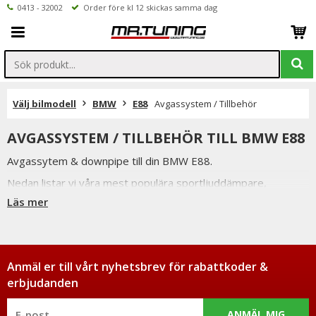
0413 - 32002
Order före kl 12 skickas samma dag
Välj bilmodell
BMW
E88
Avgassystem / Tillbehör
AVGASSYSTEM / TILLBEHÖR TILL BMW E88
Avgassytem & downpipe till din BMW E88.
Nedan listar vi våra mest populära sportljuddämpare,
sportavgassystem samt downpipe till BMW E88.
Läs mer
Vi håller alltid konkurrenskraftiga priser utan att tumma på
kvaliteten hos på produkterna & vi strävar alltid efter att
erbjuda en så god service som möjligt samt snabba
leveranser. Ordrar lagda före kl 12.00 skickas samma dag.
Anmäl er till vårt nyhetsbrev för rabattkoder &
erbjudanden
ANMÄL MIG